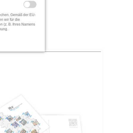
rechen. Gemäß der EU-
 wir für die
 (z. B. Ihres Namens
 Roll-Up.
mung.