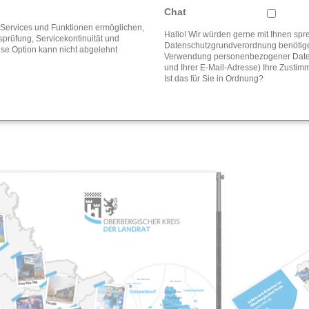
Chat
e Services und Funktionen ermöglichen,
Hallo! Wir würden gerne mit Ihnen sp
tsprüfung, Servicekontinuität und
Datenschutzgrundverordnung benötigen
ese Option kann nicht abgelehnt
Verwendung personenbezogener Daten
ahl an Printmedien ist riesig. Ob Visitenkarte, Flyer, Banner oder
und Ihrer E-Mail-Adresse) Ihre Zustim
Ist das für Sie in Ordnung?
Wir realisieren individuelle Kundenwünsche.