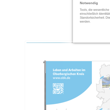
Notwendig
Tools, die wesentlich
einschließlich Identitä
Standortsicherheit. Di
werden.
Die Ausw