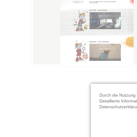
1
2
3
4
5
6
7
8
Durch die Nutzung 
Detaillierte Inform
Datenschutzerkläru